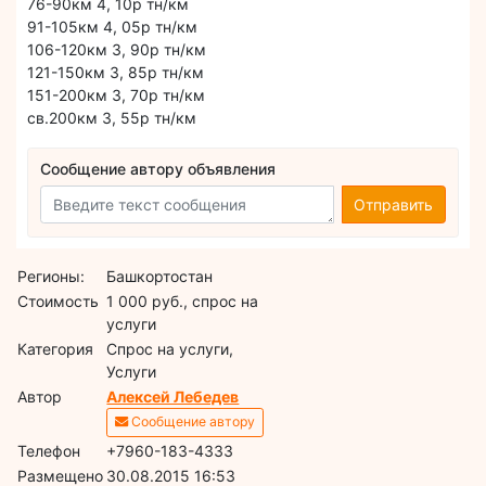
76-90км 4, 10р тн/км
91-105км 4, 05р тн/км
106-120км 3, 90р тн/км
121-150км 3, 85р тн/км
151-200км 3, 70р тн/км
св.200км 3, 55р тн/км
Сообщение автору объявления
Отправить
Регионы:
Башкортостан
Стоимость
1 000 руб., спрос на
услуги
Категория
Спрос на услуги,
Услуги
Автор
Алексей Лебедев
Сообщение автору
Телефон
+7960-183-4333
Размещено
30.08.2015 16:53