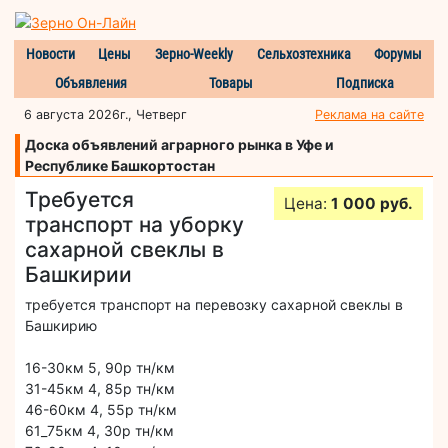
Новости
Цены
Зерно-Weekly
Сельхозтехника
Форумы
Объявления
Товары
Подписка
6 августа 2026г., Четверг
Реклама на сайте
Доска объявлений аграрного рынка в Уфе и
Республике Башкортостан
Требуется
Цена:
1 000 руб.
транспорт на уборку
сахарной свеклы в
Башкирии
требуется транспорт на перевозку сахарной свеклы в
Башкирию
16-30км 5, 90р тн/км
31-45км 4, 85р тн/км
46-60км 4, 55р тн/км
61_75км 4, 30р тн/км